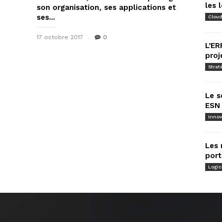
les 
son organisation, ses applications et
ses...
Clou
17 octobre 2017
0
L’ER
proj
Strat
Le s
ESN 
Innov
Les 
port
Logic