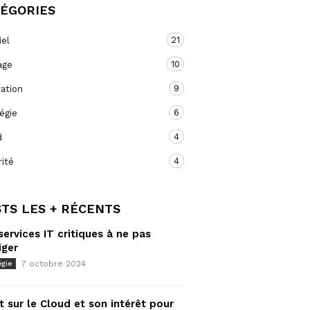
TÉGORIES
21
iel
10
age
9
ation
6
égie
4
d
4
ité
TS LES + RÉCENTS
services IT critiques à ne pas
iger
7 octobre 2024
égie
t sur le Cloud et son intérêt pour