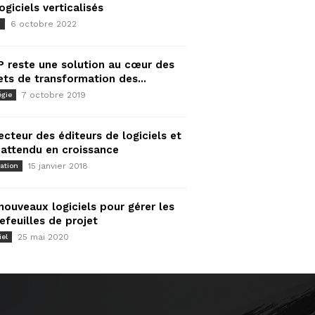
logiciels verticalisés
6 octobre 2022
d
P reste une solution au cœur des
ets de transformation des...
7 octobre 2019
égie
ecteur des éditeurs de logiciels et
attendu en croissance
15 janvier 2018
ation
nouveaux logiciels pour gérer les
efeuilles de projet
25 mai 2020
iel