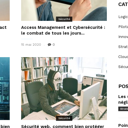
CA
Logic
Sécurité
Pilot
pact
Access Management et Cybersécurité :
le combat de tous les jours...
Innov
15 mai 2020
0
Strat
Clou
Sécur
POS
Les 
négl
Strat
Sécurité
Poin
bien
Sécurité web, comment bien protéger